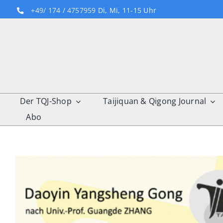
Skip
+49/ 174 / 4757959
Di, Mi, 11-15 Uhr
to
content
Der TQJ-Shop
Taijiquan & Qigong Journal
Abo