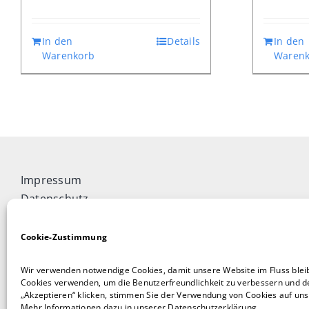
In den
Details
In den
Warenkorb
Warenk
Impressum
Datenschutz
Widerrufsbelehrung
Cookie-Richtlinie (EU)
Cookie-Zustimmung
Allgemeine Geschäftsbedingungen
Wir verwenden notwendige Cookies, damit unsere Website im Fluss blei
Vertrag widerrufen
Cookies verwenden, um die Benutzerfreundlichkeit zu verbessern und de
„Akzeptieren“ klicken, stimmen Sie der Verwendung von Cookies auf unse
Mehr Informationen dazu in unserer Datenschutzerklärung.