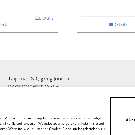
Details
orb
Details
Taijiquan & Qigong Journal
DAOCONCEPTS Verlag
Versand & Lieferung
Zahlungsweisen
Rückgabe
bt. Mit Ihrer Zustimmung können wir auch nicht notwendige
Alle
n Traffic auf unserer Website zu analysieren. Indem Sie auf
rer Website wie in unserer Cookie-Richtliniebeschrieben zu.