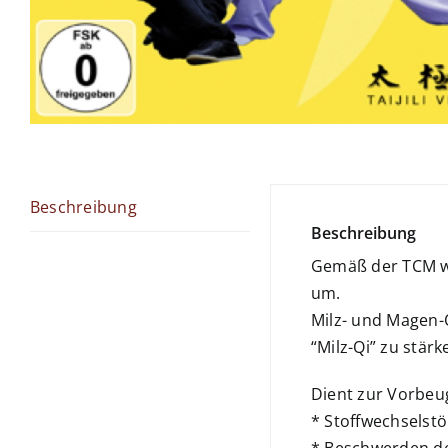
Beschreibung
Beschreibung
Gemäß der TCM wa
um.
Milz- und Magen-
“Milz-Qi” zu stä
Dient zur Vorbe
* Stoffwechselst
* Beschwerden de