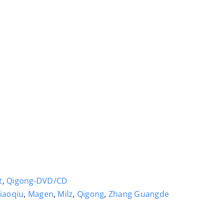
t
,
Qigong-DVD/CD
Xiaoqiu
,
Magen
,
Milz
,
Qigong
,
Zhang Guangde