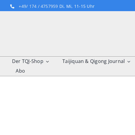
Skip
+49/ 174 / 4757959
Di, Mi, 11-15 Uhr
to
content
Der TQJ-Shop
Taijiquan & Qigong Journal
Abo