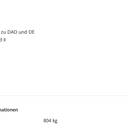
g zu DAO und DE
 II
mationen
804 kg