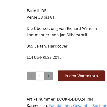
Band II: DE
Verse 38 bis 81
Die Übersetzung von Richard Wilhelm
kommentiert von Jan Silberstorff
365 Seiten, Hardcover
LOTUS-PRESS 2013
In den Warenkorb
Laozis
Dao
De
Jing,
Artikelnummer:
BOOK-JSDDQ2-PRINT
Bd
Kategorien:
Fachbücher
,
Gesamtes Sortim