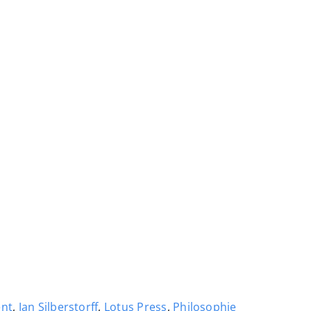
ent
,
Jan Silberstorff
,
Lotus Press
,
Philosophie