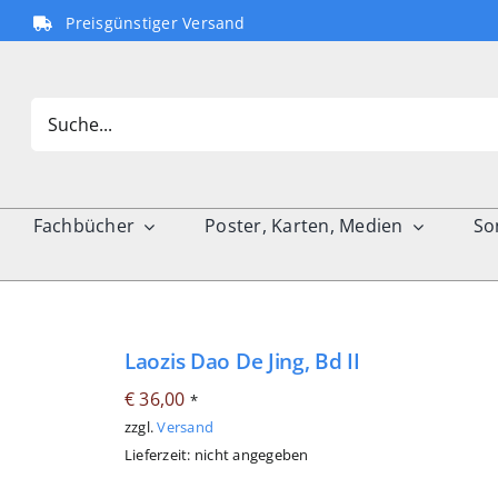
Preisgünstiger Versand
Search
for:
Fachbücher
Poster, Karten, Medien
So
Laozis Dao De Jing, Bd II
€
36,00
*
zzgl.
Versand
Lieferzeit: nicht angegeben