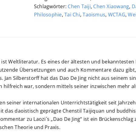
II
Schlagwörter:
Chen Taiji
,
Chen Xiaowang
,
D
Menge
Philosophie
,
Tai Chi
,
Taoismus
,
WCTAG
,
Wei
 ist Weltliteratur. Es eines der ältesten und bekanntesten
tzende Übersetzungen und auch Kommentare dazu gibt, i
s. Jan Silberstorff hat das Dao De Jing nicht aus seinem
ch hilfreich war, sondern mittels seiner inzwischen mehr a
ben seiner internationalen Unterrichtstätigkeit seit Jahrze
 das daoistisch geprägte Chenstil Taijiquan und buddhis
 Kommentar zu Laozi´s „Dao De Jing“ ist ein Brückenschla
schen Theorie und Praxis.