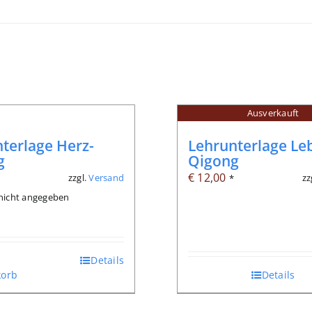
Ausverkauft
terlage Herz-
Lehrunterlage Le
g
Qigong
€
12,00
zzgl.
Versand
zz
*
*
: nicht angegeben
Details
orb
Details