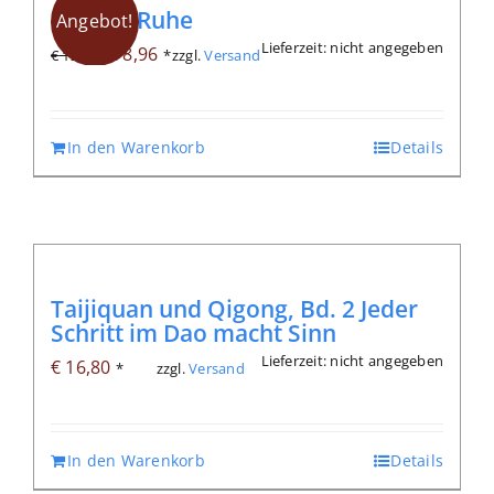
Endlich Ruhe
Angebot!
Lieferzeit: nicht angegeben
Ursprünglicher
Aktueller
€
8,96
zzgl.
Versand
€
12,80
*
Preis
Preis
war:
ist:
€ 12,80
€ 8,96.
In den Warenkorb
Details
Taijiquan und Qigong, Bd. 2 Jeder
Schritt im Dao macht Sinn
Lieferzeit: nicht angegeben
€
16,80
zzgl.
Versand
*
In den Warenkorb
Details