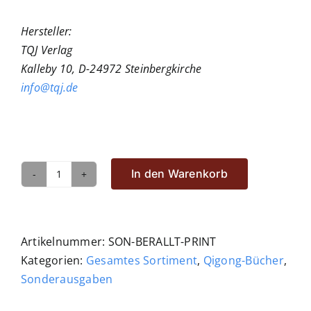
Hersteller:
TQJ Verlag
Kalleby 10, D-24972 Steinbergkirche
info@tqj.de
In den Warenkorb
Qigong
in
Alltag
und
Artikelnummer:
SON-BERALLT-PRINT
Beruf
Kategorien:
Gesamtes Sortiment
,
Qigong-Bücher
,
Menge
Sonderausgaben