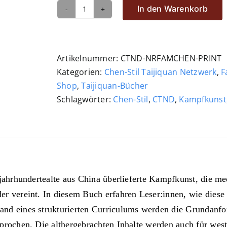
In den Warenkorb
Nabil
Ranné:
Familienüberliefertes
Chen
Artikelnummer:
CTND-NRFAMCHEN-PRINT
Taijiquan
Kategorien:
Chen-Stil Taijiquan Netzwerk
,
F
Menge
Shop
,
Taijiquan-Bücher
Schlagwörter:
Chen-Stil
,
CTND
,
Kampfkunst
 jahrhundertealte aus China überlieferte Kampfkunst, die me
r vereint. In diesem Buch erfahren Leser:innen, wie diese K
nd eines strukturierten Curriculums werden die Grundanford
prochen. Die althergebrachten Inhalte werden auch für west