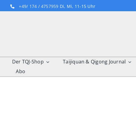
Skip
+49/ 174 / 4757959
Di, Mi, 11-15 Uhr
to
content
Der TQJ-Shop
Taijiquan & Qigong Journal
Abo