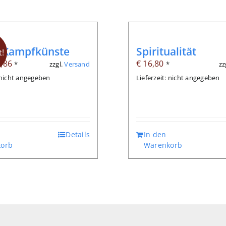
e Kampfkünste
Spiritualität
!
sprünglicher
Aktueller
,86
€
16,80
zzgl.
Versand
zz
*
*
eis
Preis
: nicht angegeben
Lieferzeit: nicht angegeben
r:
ist:
9,80
€ 6,86.
Details
In den
orb
Warenkorb