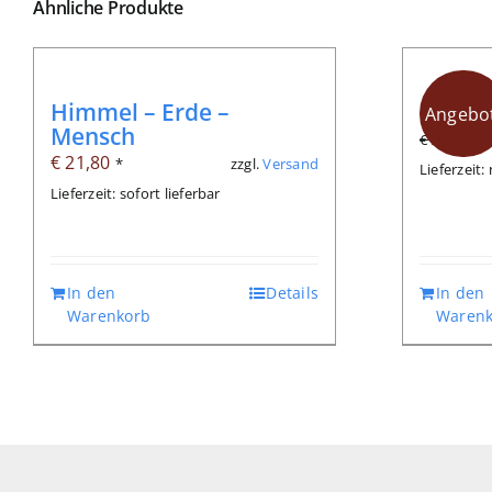
Ähnliche Produkte
Himmel – Erde –
Inner
Angebot
Mensch
Ur
€
6
€
9,80
€
21,80
zzgl.
Versand
*
Pr
Lieferzeit
Lieferzeit: sofort lieferbar
wa
€ 
In den
Details
In den
Warenkorb
Warenk