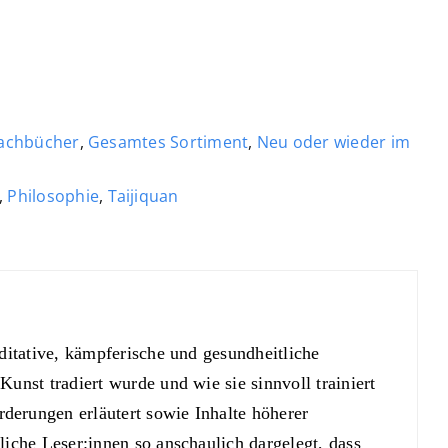
achbücher
,
Gesamtes Sortiment
,
Neu oder wieder im
,
Philosophie
,
Taijiquan
ditative, kämpferische und gesundheitliche
unst tradiert wurde und wie sie sinnvoll trainiert
erungen erläutert sowie Inhalte höherer
liche Leser:innen so anschaulich dargelegt, dass