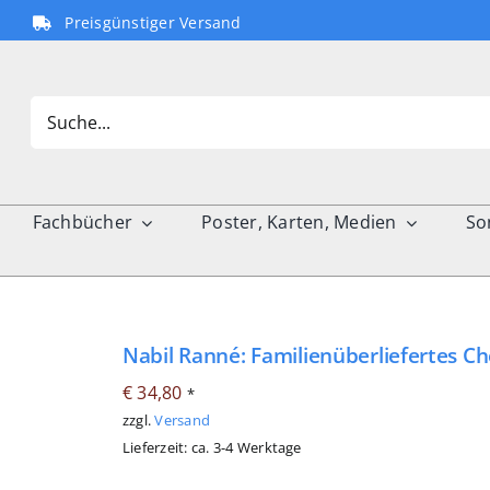
Preisgünstiger Versand
Search
for:
Fachbücher
Poster, Karten, Medien
So
Nabil Ranné: Familienüberliefertes Ch
€
34,80
*
zzgl.
Versand
Lieferzeit: ca. 3-4 Werktage