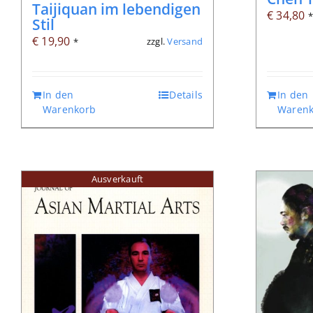
Taijiquan im lebendigen
€
34,80
Stil
€
19,90
zzgl.
Versand
*
In den
Details
In den
Warenkorb
Warenk
Ausverkauft