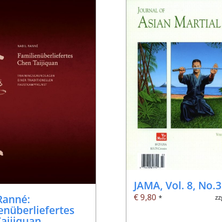
JAMA, Vol. 8, No.3
€
9,80
Ranné:
zz
*
enüberliefertes
aijiquan