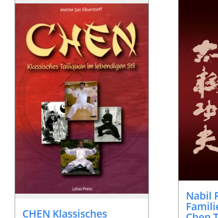
Nabil 
Famili
CHEN Klassisches
Chen T