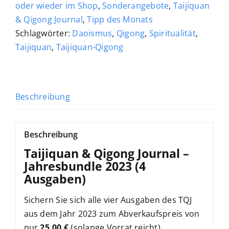
4
oder wieder im Shop
,
Sonderangebote
,
Taijiquan
Ausgaben
& Qigong Journal
,
Tipp des Monats
Menge
Schlagwörter:
Daoismus
,
Qigong
,
Spiritualität
,
Taijiquan
,
Taijiquan-Qigong
Beschreibung
Beschreibung
Taijiquan & Qigong Journal –
Jahresbundle 2023 (4
Ausgaben)
Sichern Sie sich alle vier Ausgaben des TQJ
aus dem Jahr 2023 zum Abverkaufspreis von
nur
25,00 €
(solange Vorrat reicht).