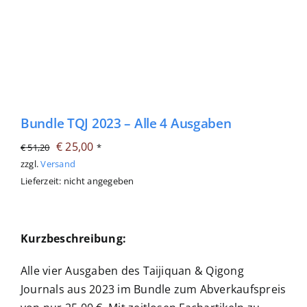
Bundle TQJ 2023 – Alle 4 Ausgaben
Ursprünglicher
Aktueller
€
25,00
€
51,20
*
Preis
Preis
zzgl.
Versand
Lieferzeit: nicht angegeben
war:
ist:
€ 51,20
€ 25,00.
Kurzbeschreibung:
Alle vier Ausgaben des Taijiquan & Qigong
Journals aus 2023 im Bundle zum Abverkaufspreis