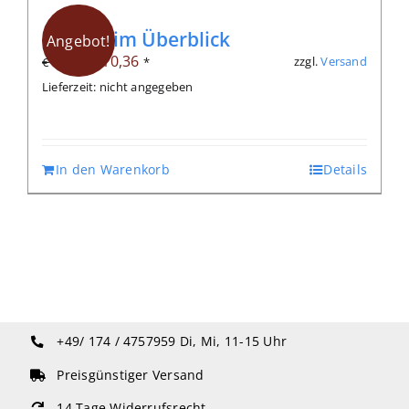
Qigong im Überblick
Angebot!
Ursprünglicher
Aktueller
€
10,36
zzgl.
Versand
€
14,80
*
Preis
Preis
Lieferzeit: nicht angegeben
war:
ist:
€ 14,80
€ 10,36.
In den Warenkorb
Details
+49/ 174 / 4757959
Di, Mi, 11-15 Uhr
Preisgünstiger Versand
14 Tage Widerrufsrecht