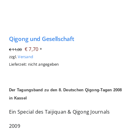
Qigong und Gesellschaft
Ursprünglicher
Aktueller
€
7,70
€
11,00
*
Preis
Preis
zzgl.
Versand
Lieferzeit: nicht angegeben
war:
ist:
€ 11,00
€ 7,70.
Der Tagungsband zu den 8. Deutschen Qigong-Tagen 2008
in Kassel
Ein Special des Taijiquan & Qigong Journals
2009