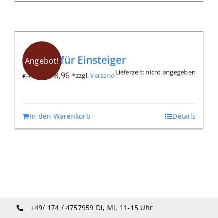
Qigong für Einsteiger
Angebot!
Lieferzeit: nicht angegeben
Ursprünglicher
Aktueller
€
8,96
zzgl.
Versand
€
12,80
*
Preis
Preis
war:
ist:
€ 12,80
€ 8,96.
In den Warenkorb
Details
+49/ 174 / 4757959
Di, Mi, 11-15 Uhr