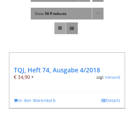
Fachbücher
Show
50 Products
Poster, Karten, Medien
Sonstiges
Abo
TQJ, Heft 74, Ausgabe 4/2018
€
34,90
zzgl.
Versand
*
In den Warenkorb
Details