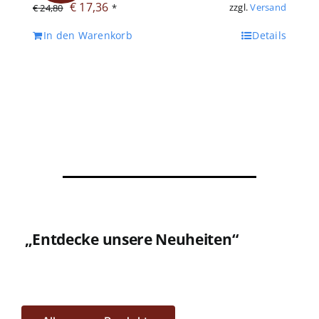
Ursprünglicher
Aktueller
€
17,36
zzgl.
Versand
€
24,80
*
Preis
Preis
In den Warenkorb
Details
war:
ist:
€ 24,80
€ 17,36.
„Entdecke unsere Neuheiten“