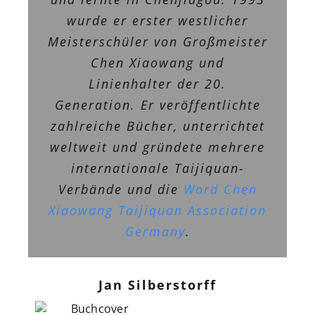
wurde er erster westlicher
Meisterschüler von Großmeister
Chen Xiaowang und
Linienhalter der 20.
Generation. Er veröffentlichte
zahlreiche Bücher, unterrichtet
weltweit und gründete mehrere
internationale Taijiquan-
Verbände und die
Word Chen
Xiaowang Taijiquan Association
Germany
.
Jan Silberstorff
Das