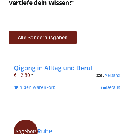
vertiefe dein Wissen!“
Alle Sonderausgaben
Qigong in Alltag und Beruf
€
12,80
zzgl.
Versand
*
In den Warenkorb
Details
Endlich Ruhe
Angebot!