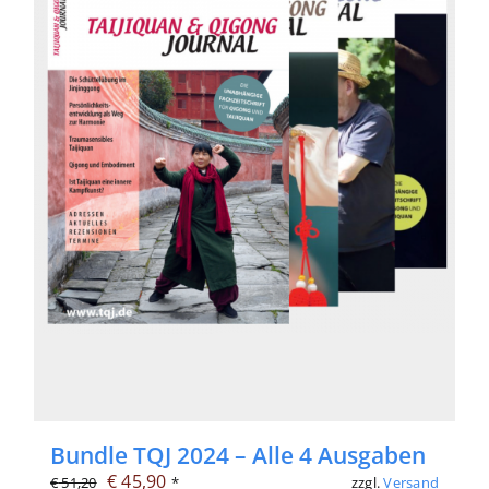
Bundle TQJ 2024 – Alle 4 Ausgaben
Ursprünglicher
Aktueller
€
45,90
zzgl.
Versand
€
51,20
*