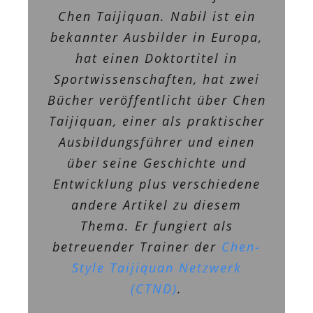
Chen Taijiquan. Nabil ist ein
bekannter Ausbilder in Europa,
hat einen Doktortitel in
Sportwissenschaften, hat zwei
Bücher veröffentlicht über Chen
Taijiquan, einer als praktischer
Ausbildungsführer und einen
über seine Geschichte und
Entwicklung plus verschiedene
andere Artikel zu diesem
Thema. Er fungiert als
betreuender Trainer der
Chen-
Style Taijiquan Netzwerk
(CTND)
.