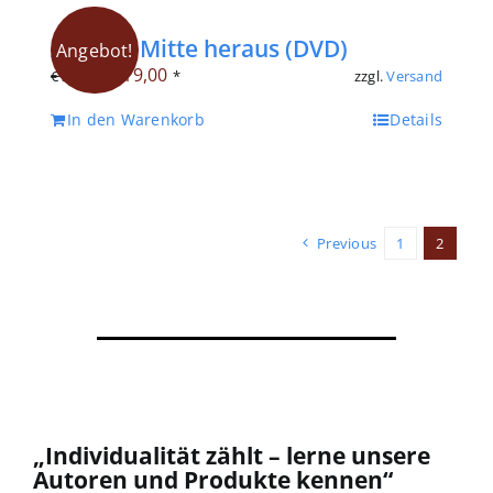
Aus der Mitte heraus (DVD)
Angebot!
Ursprünglicher
Aktueller
€
19,00
zzgl.
Versand
€
32,00
*
Preis
Preis
In den Warenkorb
Details
war:
ist:
€ 32,00
€ 19,00.
Previous
1
2
„Individualität zählt – lerne unsere
Autoren und Produkte kennen“