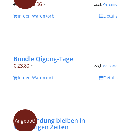
Ursprünglicher
Aktueller
€
8,96
zzgl.
Versand
€
12,80
*
Preis
Preis
In den Warenkorb
Details
war:
ist:
€ 12,80
€ 8,96.
Bundle Qigong-Tage
€
23,80
zzgl.
Versand
*
In den Warenkorb
Details
In Verbindung bleiben in
Angebot!
schwierigen Zeiten