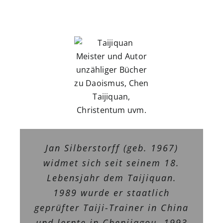
Jan Silberstorff (geb. 1967)
widmet sich seit seinem 18.
Lebensjahr dem Taijiquan.
1989 wurde er staatlich
geprüfter Taiji-Trainer in China
und lernte in Chenjiagou. 1993